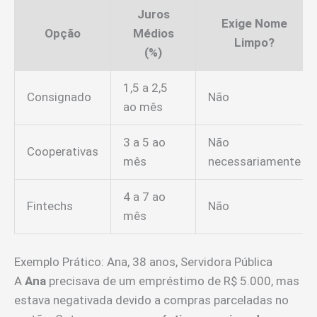
Juros
Exige Nome
Opção
Médios
Limpo?
(%)
1,5 a 2,5
Consignado
Não
ao mês
3 a 5 ao
Não
Cooperativas
mês
necessariamente
4 a 7 ao
Fintechs
Não
mês
Exemplo Prático: Ana, 38 anos, Servidora Pública
A
Ana
precisava de um empréstimo de R$ 5.000, mas
estava negativada devido a compras parceladas no