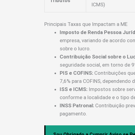
Tributos
ICMS)
Principais Taxas que Impactam a ME
Imposto de Renda Pessoa Jurídi
empresa, variando de acordo com
sobre o lucro.
Contribuição Social sobre o Lu
seguridade social, em torno de 
PIS e COFINS:
Contribuições que
7,6% para COFINS, dependendo do
ISS e ICMS:
Impostos sobre serv
conforme a localidade e o tipo de
INSS Patronal:
Contribuição prev
pagamento.
Sou Obrigado a Cumprir Aviso se P