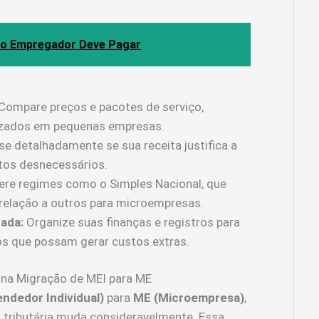
 o Empregador Deve Pagar
Compare preços e pacotes de serviço,
lizados em pequenas empresas.
se detalhadamente se sua receita justifica a
tos desnecessários.
re regimes como o Simples Nacional, que
relação a outros para microempresas.
ada:
Organize suas finanças e registros para
rros que possam gerar custos extras.
 na Migração de MEI para ME
ndedor Individual)
para
ME (Microempresa)
,
 tributária muda consideravelmente. Essa