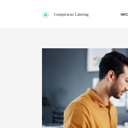
Ir
para
Conspiracao Catering
INÍC
o
conteúdo