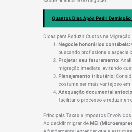
saúde financeira do negócio.
Quantos Dias Após Pedir Demissão
Dicas para Reduzir Custos na Migração
Negocie honorários contábeis:
buscando profissionais especia
Projetar seu faturamento:
Anali
migração imediata, evitando cus
Planejamento tributário:
Conside
costuma ser mais vantajoso em 
Adequação documental antecip
facilitar o processo e reduzir e
Principais Taxas e Impostos Envolvidos
Ao decidir migrar de
MEI (Microempree
é fundamental entender que a estrutura