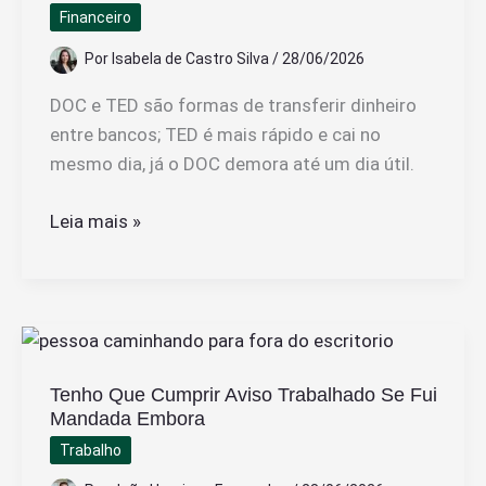
Financeiro
Por
Isabela de Castro Silva
/
28/06/2026
DOC e TED são formas de transferir dinheiro
entre bancos; TED é mais rápido e cai no
mesmo dia, já o DOC demora até um dia útil.
Qual
Leia mais »
a
Diferença
Entre
DOC
e
Tenho Que Cumprir Aviso Trabalhado Se Fui
TED
Mandada Embora
e
Trabalho
Como
Funcionam