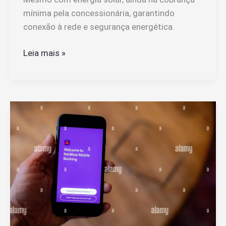
mínima pela concessionária, garantindo
conexão à rede e segurança energética.
Quem
Leia mais »
Tem
Energia
Solar
Ainda
Precisa
Pagar
Conta
De
Luz