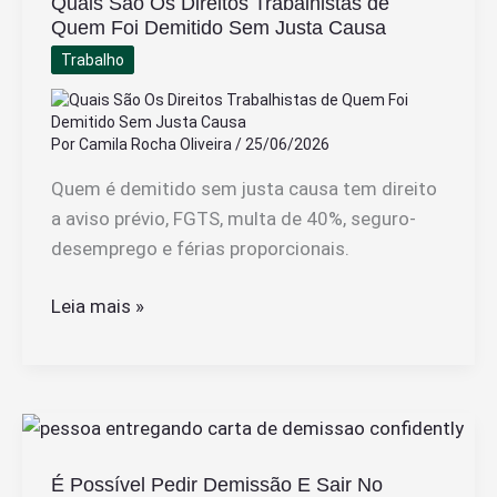
Quais São Os Direitos Trabalhistas de
Não
Quem Foi Demitido Sem Justa Causa
Passei
Trabalho
Na
Experiência
De
Por
Camila Rocha Oliveira
/
25/06/2026
Trabalho
Quem é demitido sem justa causa tem direito
a aviso prévio, FGTS, multa de 40%, seguro-
desemprego e férias proporcionais.
Quais
Leia mais »
São
Os
Direitos
Trabalhistas
de
É Possível Pedir Demissão E Sair No
Quem