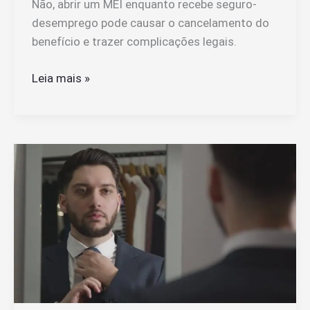
Não, abrir um MEI enquanto recebe seguro-
desemprego pode causar o cancelamento do
benefício e trazer complicações legais.
Posso
Leia mais »
Abrir
um
MEI
Enquanto
Recebo
Seguro-
Desemprego