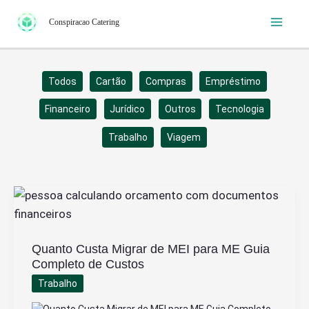
Ir
Conspiracao Catering
para
o
conteúdo
Filtrar
Todos
Cartão
Compras
Empréstimo
posts
Financeiro
Jurídico
Outros
Tecnologia
por
categoria
Trabalho
Viagem
Quanto Custa Migrar de MEI para ME Guia
Completo de Custos
Trabalho