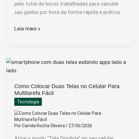
pelo total de horas trabalhadas para calcular
seu ganho por hora de forma rápida e prática.
Como
Leia mais »
Calcular
Quanto
Eu
Gano
Por
Hora
Como Colocar Duas Telas no Celular Para
de
Multitarefa Fácil
Forma
Tecnologia
Simples
e
Rápida
Por
Camila Rocha Oliveira
/
27/06/2026
Ative o modo “Tela Dividida” no seu celular