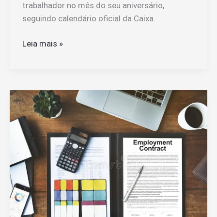
trabalhador no mês do seu aniversário,
seguindo calendário oficial da Caixa.
Quando
Leia mais »
o
Saque
Aniversário
Do
FGTS
Cai
na
Conta
do
Trabalhador