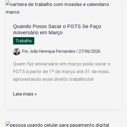
do
Caixa
Tem
Quando Posso Sacar o FGTS Se Faço
Fácil
Aniversário em Março
e
Trabalho
Rápido
Por
João Henrique Fernandes
/
27/06/2026
Quem faz aniversário em março pode sacar o
FGTS a partir de 1º de março até 31 de maio,
aproveitando esse direito trabalhista!
Quando
Leia mais »
Posso
Sacar
o
FGTS