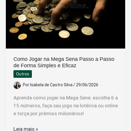
de
Custos
Como Jogar na Mega Sena Passo a Passo
de Forma Simples e Eficaz
Outros
Por
Isabela de Castro Silva
/
29/06/2026
Aprenda como jogar na Mega Sena: escolha 6 a
15 números, faça seu jogo na lotérica ou online
e torça por prêmios milionários!
Como
Leia mais »