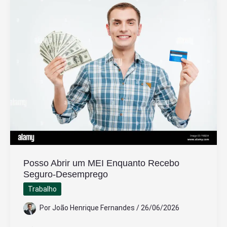
Aplicativos
no
Celular
Android
ou
iPhone
Posso Abrir um MEI Enquanto Recebo
Seguro-Desemprego
Trabalho
Por
João Henrique Fernandes
/
26/06/2026