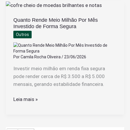
Que
Pedi
Quanto Rende Meio Milhão Por Mês
Em
Investido de Forma Segura
Meu
Outros
Nome”
na
Internet
Por
Camila Rocha Oliveira
/
23/06/2026
e
Como
Investir meio milhão em renda fixa segura
Usar
pode render cerca de R$ 3.500 a R$ 5.000
mensais, gerando estabilidade financeira.
Quanto
Leia mais »
Rende
Meio
Milhão