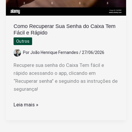
Como Recuperar Sua Senha do Caixa Tem
Fácil e Rápido
Outros
Por
João Henrique Fernandes
/
27/06/2026
Recupere sua senha do Caixa Tem fácil e
rápido acessando o app, clicando em
“Recuperar senha” e seguindo as instruções de
segurança!
Como
Leia mais »
Recuperar
Sua
Senha