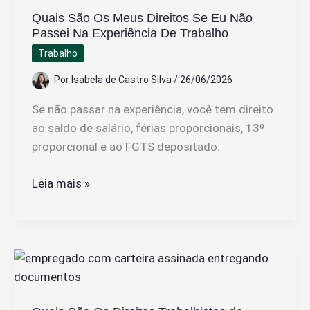
Quais São Os Meus Direitos Se Eu Não
Passei Na Experiência De Trabalho
Trabalho
Por
Isabela de Castro Silva
/
26/06/2026
Se não passar na experiência, você tem direito
ao saldo de salário, férias proporcionais, 13º
proporcional e ao FGTS depositado.
Quais
Leia mais »
São
Os
Meus
Direitos
Se
Eu