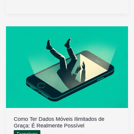
Jogar
na
Mega
Sena
Passo
a
Passo
de
Forma
Simples
e
Eficaz
Como Ter Dados Móveis Ilimitados de
Graça: É Realmente Possível