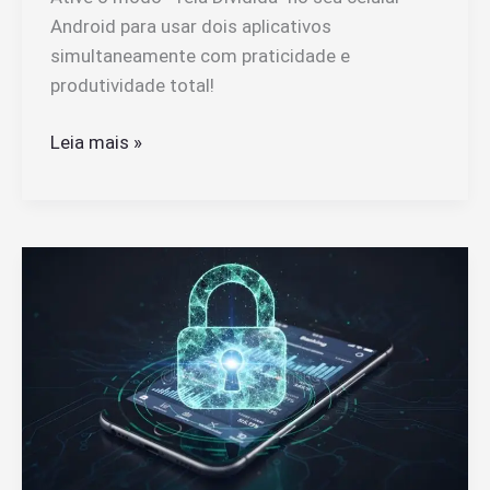
Android para usar dois aplicativos
simultaneamente com praticidade e
produtividade total!
Como
Leia mais »
Colocar
Duas
Telas
no
Celular
Para
Multitarefa
Fácil