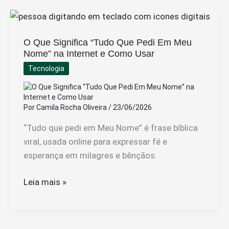
Máximo
Que
Pode
O Que Significa “Tudo Que Pedi Em Meu
Ser
Nome” na Internet e Como Usar
Descontado
Tecnologia
na
Rescisão
Trabalhista
Por
Camila Rocha Oliveira
/
23/06/2026
“ Tudo que pedi em Meu Nome” é frase bíblica
viral, usada online para expressar fé e
esperança em milagres e bênçãos.
O
Leia mais »
Que
Significa
“Tudo