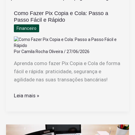
Se
Como Fazer Pix Copia e Cola: Passo a
Faço
Passo Fácil e Rápido
Aniversário
Financeiro
em
Março
Por
Camila Rocha Oliveira
/
27/06/2026
Aprenda como fazer Pix Copia e Cola de forma
fácil e rápida: praticidade, segurança e
agilidade nas suas transações bancárias!
Como
Leia mais »
Fazer
Pix
Copia
e