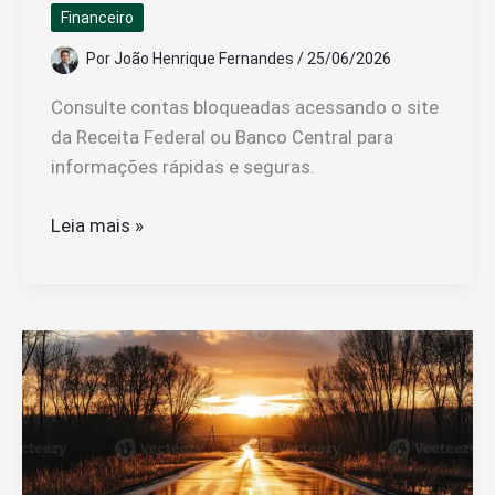
Financeiro
Segundo
A
Por
João Henrique Fernandes
/
25/06/2026
Lei
Consulte contas bloqueadas acessando o site
da Receita Federal ou Banco Central para
informações rápidas e seguras.
Como
Leia mais »
Consultar
Conta
Com
Bloqueio
ou
Empresa
Bloqueada
Efetivamente