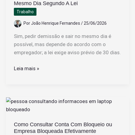
Mesmo Dia Segundo A Lei
Foi
Trabalho
Demitido
Sem
Por
João Henrique Fernandes
/
25/06/2026
Justa
Sim, pedir demissão e sair no mesmo dia é
Causa
possível, mas depende do acordo com o
empregador; a lei exige aviso prévio de 30 dias.
É
Leia mais »
Possível
Pedir
Demissão
E
Sair
No
Como Consultar Conta Com Bloqueio ou
Mesmo
Empresa Bloqueada Efetivamente
Dia