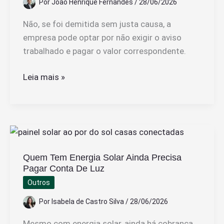
Por
João Henrique Fernandes
/
28/06/2026
Não, se foi demitida sem justa causa, a
empresa pode optar por não exigir o aviso
trabalhado e pagar o valor correspondente.
Tenho
Leia mais »
Que
Cumprir
Aviso
Trabalhado
Se
Quem Tem Energia Solar Ainda Precisa
Fui
Pagar Conta De Luz
Mandada
Outros
Embora
Por
Isabela de Castro Silva
/
28/06/2026
Mesmo com energia solar, ainda há cobrança