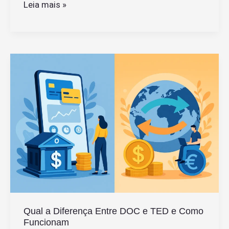
Cartão
Leia mais »
de
Crédito
CNPJ
é
Liberado
para
CPF
com
Nome
Sujo
Qual a Diferença Entre DOC e TED e Como
Funcionam