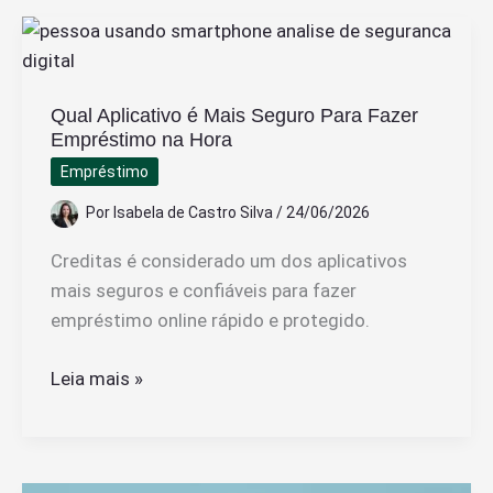
Voos
Já
Realizados
Qual Aplicativo é Mais Seguro Para Fazer
na
Empréstimo na Hora
Latam
Empréstimo
Pass
Por
Isabela de Castro Silva
/
24/06/2026
Creditas é considerado um dos aplicativos
mais seguros e confiáveis para fazer
empréstimo online rápido e protegido.
Qual
Leia mais »
Aplicativo
é
Mais