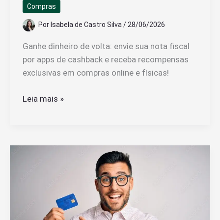
Compras
Realmente
Possível
Por
Isabela de Castro Silva
/
28/06/2026
Ganhe dinheiro de volta: envie sua nota fiscal
por apps de cashback e receba recompensas
exclusivas em compras online e físicas!
Como
Leia mais »
ganhar
cashback
com
nota
fiscal
em
compras
online
e