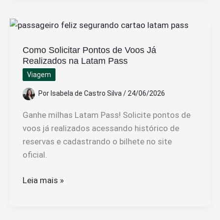
Melhores
Frases
de
Como Solicitar Pontos de Voos Já
Reflexão
Realizados na Latam Pass
Sobre
Viagem
a
Vida
Por
Isabela de Castro Silva
/
24/06/2026
e
Ganhe milhas Latam Pass! Solicite pontos de
Mudança
voos já realizados acessando histórico de
reservas e cadastrando o bilhete no site
oficial.
Como
Leia mais »
Solicitar
Pontos
de