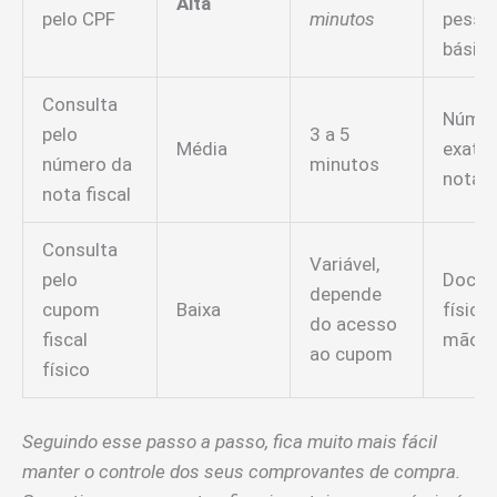
Alta
pelo CPF
minutos
pesso
básic
Consulta
Núme
pelo
3 a 5
Média
exato
número da
minutos
nota
nota fiscal
Consulta
Variável,
pelo
Docu
depende
cupom
Baixa
físico
do acesso
fiscal
mãos
ao cupom
físico
Seguindo esse passo a passo, fica muito mais fácil
manter o controle dos seus comprovantes de compra.