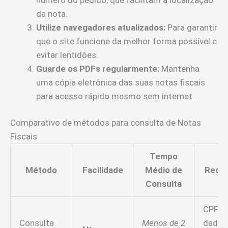
da nota.
Utilize navegadores atualizados:
Para garantir
que o site funcione da melhor forma possível e
evitar lentidões.
Guarde os PDFs regularmente:
Mantenha
uma cópia eletrônica das suas notas fiscais
para acesso rápido mesmo sem internet.
Comparativo de métodos para consulta de Notas
Fiscais
Tempo
Método
Facilidade
Médio de
Requi
Consulta
CPF e
Consulta
Menos de 2
dados