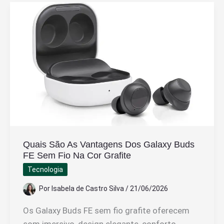
Vende
iPhone
No
Paraguai
Com
Segurança
Quais São As Vantagens Dos Galaxy Buds
FE Sem Fio Na Cor Grafite
Tecnologia
Por
Isabela de Castro Silva
/
21/06/2026
Os Galaxy Buds FE sem fio grafite oferecem
som imersivo, design elegante, conforto