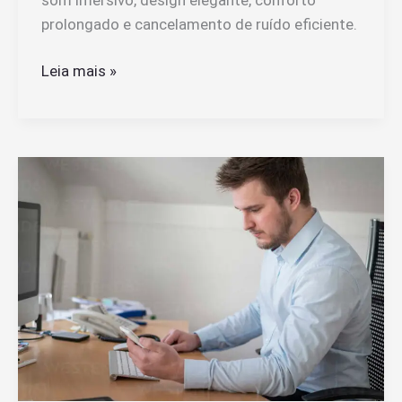
prolongado e cancelamento de ruído eficiente.
Quais
Leia mais »
São
As
Vantagens
Dos
Galaxy
Buds
FE
Sem
Fio
Na
Cor
Grafite