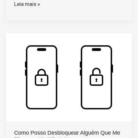
Qual
Leia mais »
o
Valor
Atual
do
iPhone
X
e
Onde
Comprar
Mais
Barato
Como Posso Desbloquear Alguém Que Me