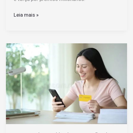
Como
Leia mais »
Jogar
na
Mega
Sena
Passo
a
Passo
de
Forma
Simples
e
Eficaz