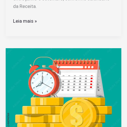
da Receita.
Quem
Leia mais »
Declarou
Imposto
de
Renda
em
Abril,
Quando
Recebe
a
Restituição