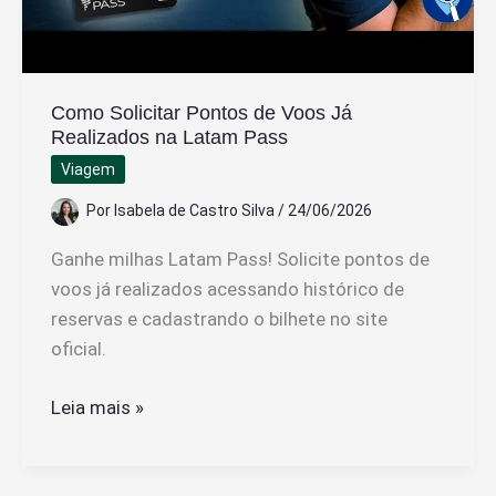
Como Solicitar Pontos de Voos Já
Realizados na Latam Pass
Viagem
Por
Isabela de Castro Silva
/
24/06/2026
Ganhe milhas Latam Pass! Solicite pontos de
voos já realizados acessando histórico de
reservas e cadastrando o bilhete no site
oficial.
Como
Leia mais »
Solicitar
Pontos
de