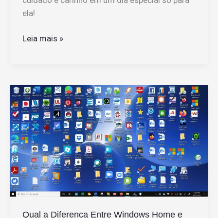
ela!
Qual
Leia mais »
a
Melhor
Sugestão
de
Presente
para
o
Dia
das
Mães
Qual a Diferença Entre Windows Home e