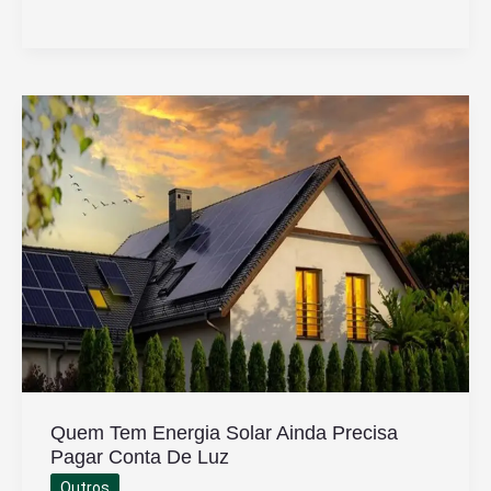
a
Diferença
Entre
DOC
e
TED
e
Como
Funcionam
Quem Tem Energia Solar Ainda Precisa
Pagar Conta De Luz
Outros