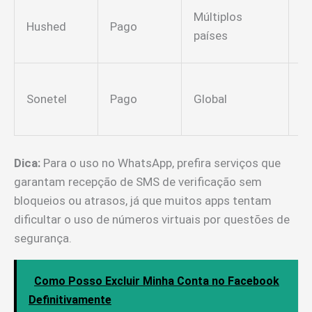
N
Múltiplos
Hushed
Pago
t
países
p
A
Sonetel
Pago
Global
pr
v
Dica:
Para o uso no WhatsApp, prefira serviços que
garantam recepção de SMS de verificação sem
bloqueios ou atrasos, já que muitos apps tentam
dificultar o uso de números virtuais por questões de
segurança.
Como Posso Excluir Minha Conta no Facebook
Definitivamente