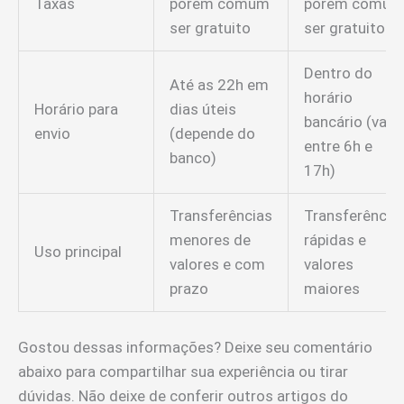
Taxas
porém comum
porém comum
ser gratuito
ser gratuito
Dentro do
Até as 22h em
horário
Horário para
dias úteis
bancário (varia
envio
(depende do
entre 6h e
banco)
17h)
Transferências
Transferência
menores de
rápidas e
Uso principal
valores e com
valores
prazo
maiores
Gostou dessas informações? Deixe seu comentário
abaixo para compartilhar sua experiência ou tirar
dúvidas. Não deixe de conferir outros artigos do