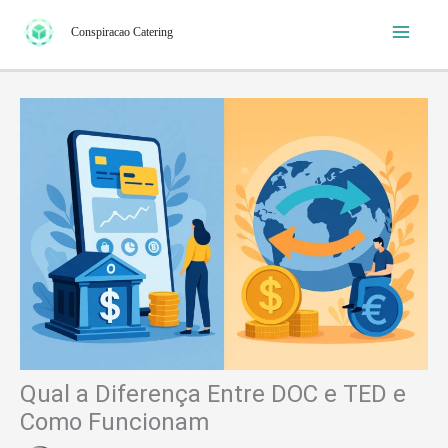
Ir
Conspiracao Catering
para
o
conteúdo
Qual a Diferença Entre DOC e TED e
Como Funcionam