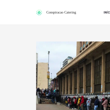
Ir
para
Conspiracao Catering
INÍC
o
conteúdo