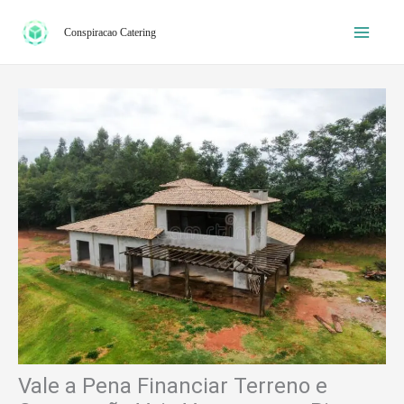
Ir
Conspiracao Catering
para
o
conteúdo
Vale a Pena Financiar Terreno e