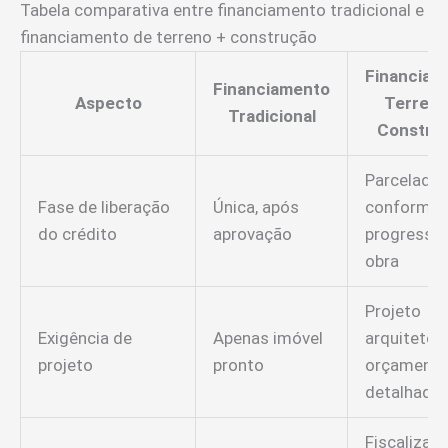
Tabela comparativa entre financiamento tradicional e
financiamento de terreno + construção
Financiam
Financiamento
Aspecto
Terreno
Tradicional
Constru
Parcelada,
Fase de liberação
Única, após
conforme
do crédito
aprovação
progresso
obra
Projeto
Exigência de
Apenas imóvel
arquitetôn
projeto
pronto
orçament
detalhado
Fiscalizaç