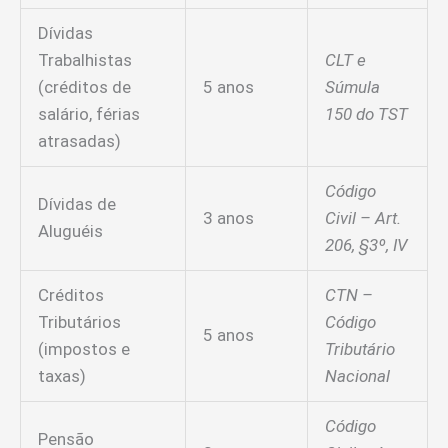
Dívidas
Trabalhistas
CLT e
(créditos de
5 anos
Súmula
salário, férias
150 do TST
atrasadas)
Código
Dívidas de
3 anos
Civil – Art.
Aluguéis
206, §3º, IV
Créditos
CTN –
Tributários
Código
5 anos
(impostos e
Tributário
taxas)
Nacional
Código
Pensão