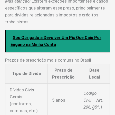
Mas atenção:
Existem exceções importantes e casos
específicos que alteram esse prazo, principalmente
para dívidas relacionadas a impostos e créditos
trabalhistas.
Sou Obrigado a Devolver Um Pix Que Caiu Por
Engano na Minha Conta
Prazos de prescrição mais comuns no Brasil
Prazo de
Base
Tipo de Dívida
Prescrição
Legal
Dívidas Civis
Código
Gerais
5 anos
Civil – Art.
(contratos,
206, §5º, I
compras, etc.)