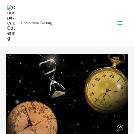
Ir
para
o
Conspiracao Catering
conteúdo