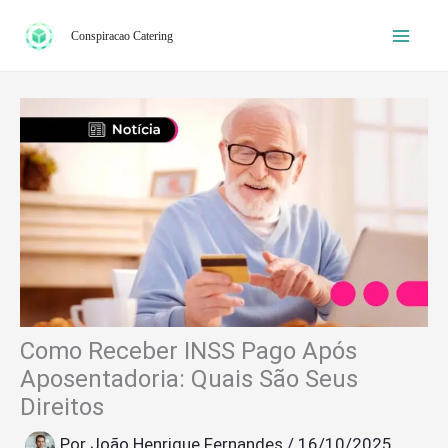
Ir
Conspiracao Catering
para
o
conteúdo
Como Receber INSS Pago Após
Aposentadoria: Quais São Seus
Direitos
Por
João Henrique Fernandes
/
16/10/2025