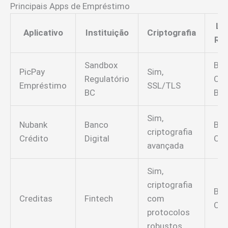
Principais Apps de Empréstimo
Li
Aplicativo
Instituição
Criptografia
Re
Sandbox
Ba
PicPay
Sim,
Regulatório
Cen
Empréstimo
SSL/TLS
BC
Bras
Sim,
Nubank
Banco
Ba
criptografia
Crédito
Digital
Cen
avançada
Sim,
criptografia
Ba
Creditas
Fintech
com
Cen
protocolos
robustos