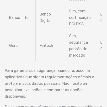
Sim, com
Banco
Ba
Banco Inter
certificação
Digital
Cen
PCI DSS
Sim,
segurança
Ba
Geru
Fintech
padrão do
Cen
mercado
Para garantir sua segurança financeira, escolha
aplicativos que sigam regulamentações oficiais e
protejam seus dados pessoais. Não hesite em
pesquisar avaliações e comparar as opções
disponíveis.
Deixe seus comentários abaixo com sua experiência e