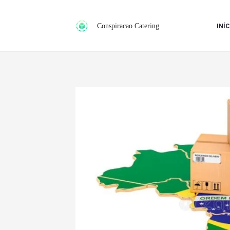
Ir
para
Conspiracao Catering
INÍC
o
conteúdo