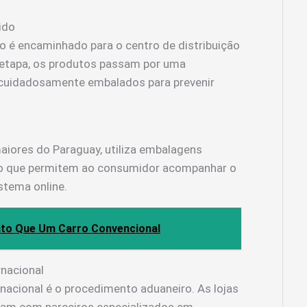
ido
o é encaminhado para o centro de distribuição
 etapa, os produtos passam por uma
 cuidadosamente embalados para prevenir
aiores do Paraguay, utiliza embalagens
to que permitem ao consumidor acompanhar o
stema online.
rato Que Um Carro Convencional
rnacional
nacional é o procedimento aduaneiro. As lojas
tam com parceiros especializados em