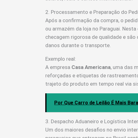
2. Processamento e Preparação do Ped
Após a confirmação da compra, o pedid
ou armazém da loja no Paraguai. Nesta
checagem rigorosa de qualidade e são
danos durante o transporte.
Exemplo real:
A empresa
Casa Americana
, uma das m
reforçadas e etiquetas de rastreamen
trajeto do produto em tempo real via si
Por Que Carro de Leilão É Mais Ba
3. Despacho Aduaneiro e Logística Inte
Um dos maiores desafios no envio inter
paraguaias que entregam no Brasil con