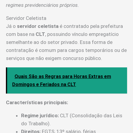
regimes previdenciários próprios.
Servidor Celetista
Já o
servidor celetista
é contratado pela prefeitura
com base na
CLT
, possuindo vínculo empregatício
semelhante ao do setor privado. Essa forma de
contratação é comum para cargos temporários ou de
serviços que não exigem concurso público.
Quais São as Regras para Horas Extras em
Domingos e Feriados na CLT
Características principais:
Regime jurídico:
CLT (Consolidação das Leis
do Trabalho).
Direitos:
FGTS, 13º salário, férias