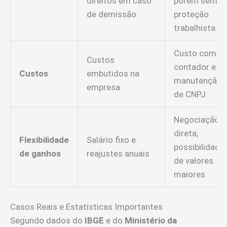
direitos em caso
porém sem
de demissão
proteção
trabalhista
Custo com
Custos
contador e
Custos
embutidos na
manutenção
empresa
de CNPJ
Negociação
direta,
Flexibilidade
Salário fixo e
possibilidade
de ganhos
reajustes anuais
de valores
maiores
Casos Reais e Estatísticas Importantes
Segundo dados do
IBGE
e do
Ministério da