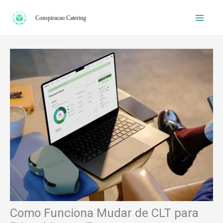
Ir
Conspiracao Catering
para
o
conteúdo
Como Funciona Mudar de CLT para