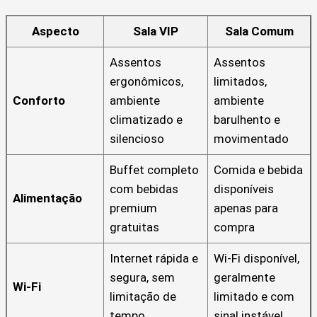
Aspecto
Sala VIP
Sala Comum
Assentos
Assentos
ergonômicos,
limitados,
Conforto
ambiente
ambiente
climatizado e
barulhento e
silencioso
movimentado
Buffet completo
Comida e bebida
com bebidas
disponíveis
Alimentação
premium
apenas para
gratuitas
compra
Internet rápida e
Wi-Fi disponível,
segura, sem
geralmente
Wi-Fi
limitação de
limitado e com
tempo
sinal instável