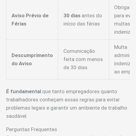
Obrigatór
Aviso Prévio de
30 dias
antes do
para evit
Férias
início das férias
multas e
indeniza
Multa
Comunicação
Descumprimento
administr
feita com menos
do Aviso
indeniza
de 30 dias
ao empr
É fundamental
que tanto empregadores quanto
trabalhadores conheçam essas regras para evitar
problemas legais e garantir um ambiente de trabalho
saudável.
Perguntas Frequentes