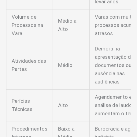
levar anos
Volume de
Varas com muito
Médio a
Processos na
processos acumu
Alto
Vara
atrasos
Demora na
apresentação de
Atividades das
Médio
documentos ou
Partes
ausência nas
audiências
Agendamento e
Perícias
Alto
análise de laudos
Técnicas
aumentam o tem
Procedimentos
Baixo a
Burocracia e age
Internos
Médio
judiciais