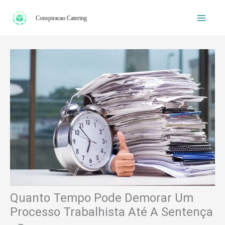
Ir
Conspiracao Catering
para
o
conteúdo
Quanto Tempo Pode Demorar Um
Processo Trabalhista Até A Sentença