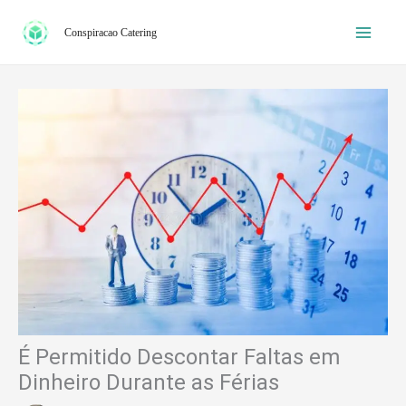
Ir
Conspiracao Catering
para
o
conteúdo
É Permitido Descontar Faltas em
Dinheiro Durante as Férias