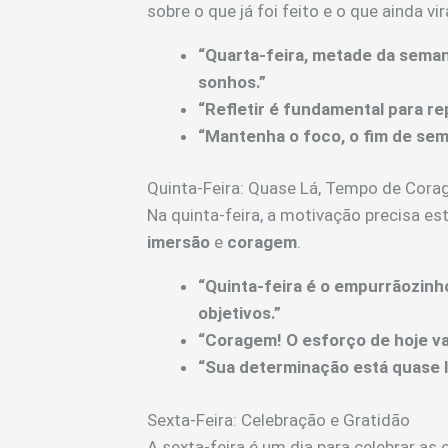
sobre o que já foi feito e o que ainda vir
“Quarta-feira, metade da seman
sonhos.”
“Refletir é fundamental para re
“Mantenha o foco, o fim de sem
Quinta-Feira: Quase Lá, Tempo de Cor
Na quinta-feira, a motivação precisa e
imersão
e
coragem
.
“Quinta-feira é o empurrãozinh
objetivos.”
“Coragem! O esforço de hoje va
“Sua determinação está quase l
Sexta-Feira: Celebração e Gratidão
A sexta-feira é um dia para celebrar as