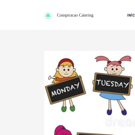
Ir
para
Conspiracao Catering
INÍC
o
conteúdo