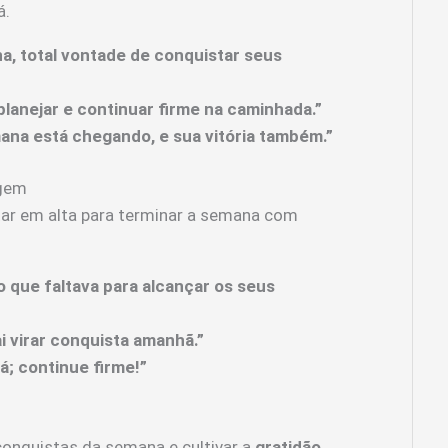
á.
a, total vontade de conquistar seus
planejar e continuar firme na caminhada.”
ana está chegando, e sua vitória também.”
agem
star em alta para terminar a semana com
o que faltava para alcançar os seus
i virar conquista amanhã.”
á; continue firme!”
 conquistas da semana e cultivar a
gratidão
.