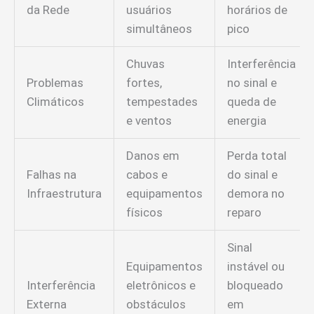
da Rede
usuários
horários de
simultâneos
pico
Chuvas
Interferência
Problemas
fortes,
no sinal e
Climáticos
tempestades
queda de
e ventos
energia
Danos em
Perda total
Falhas na
cabos e
do sinal e
Infraestrutura
equipamentos
demora no
físicos
reparo
Sinal
Equipamentos
instável ou
Interferência
eletrônicos e
bloqueado
Externa
obstáculos
em