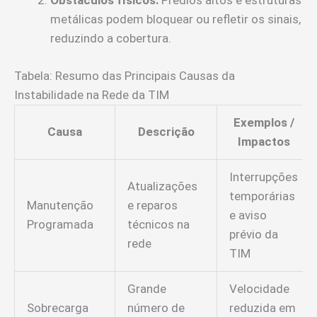
Obstáculos físicos:
Prédios altos e estruturas
metálicas podem bloquear ou refletir os sinais,
reduzindo a cobertura.
Tabela: Resumo das Principais Causas da
Instabilidade na Rede da TIM
Exemplos /
Causa
Descrição
Impactos
Interrupções
Atualizações
temporárias
Manutenção
e reparos
e aviso
Programada
técnicos na
prévio da
rede
TIM
Grande
Velocidade
Sobrecarga
número de
reduzida em