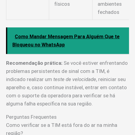
físicos
ambientes
fechados
Como Mandar Mensagem Para Alguém Que te
Bloqueou no WhatsApp
Recomendação prática:
Se você estiver enfrentando
problemas persistentes de sinal com a TIM, é
indicado realizar um
teste de velocidade
, reiniciar seu
aparelho e, caso continue instável, entrar em contato
com o suporte da operadora para verificar se há
alguma falha específica na sua região.
Perguntas Frequentes
Como verificar se a TIM está fora do ar na minha
região?