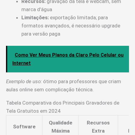
Recursos:
gravação da tela e webcam, sem
marca d’água
Limitações:
exportação limitada; para
formatos avançados, é necessário upgrade
para versão paga
Como Ver Meus Planos da Claro Pelo Celular ou
Internet
Exemplo de uso:
ótimo para professores que criam
aulas online sem complicação técnica.
Tabela Comparativa dos Principais Gravadores de
Tela Gratuitos em 2024
Qualidade
Recursos
Ma
Software
Máxima
Extra
D’