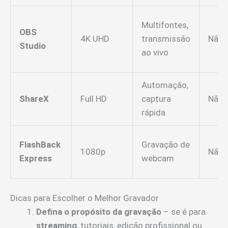
Multifontes,
OBS
4K UHD
transmissão
Não
Studio
ao vivo
Automação,
ShareX
Full HD
captura
Não
rápida
FlashBack
Gravação de
1080p
Não
Express
webcam
Dicas para Escolher o Melhor Gravador
Defina o propósito da gravação
– se é para
streaming
, tutoriais, edição profissional ou