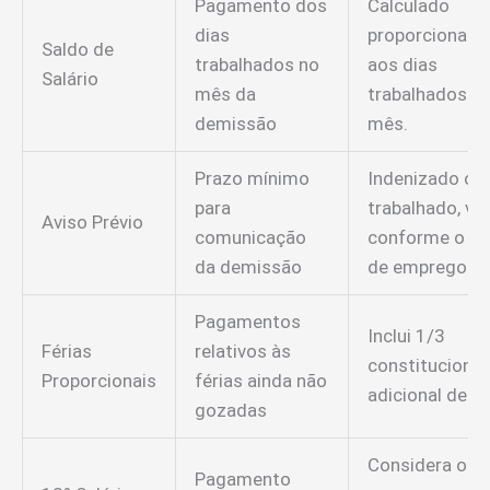
Pagamento dos
Calculado
dias
proporcionalm
Saldo de
trabalhados no
aos dias
Salário
mês da
trabalhados n
demissão
mês.
Prazo mínimo
Indenizado ou
para
trabalhado, var
Aviso Prévio
comunicação
conforme o t
da demissão
de emprego.
Pagamentos
Inclui 1/3
Férias
relativos às
constitucional
Proporcionais
férias ainda não
adicional de fé
gozadas
Considera os
Pagamento