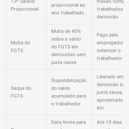
13º Salário
meses comple
proporcional ao
Proporcional
trabalhados at
ano trabalhado
demissão.
Multa de 40%
Pago pelo
sobre o saldo
Multa do
empregador p
do FGTS em
FGTS
indenizar o
demissões sem
trabalhador.
justa causa
Liberado em
Disponibilização
demissão sem
Saque do
do saldo
justa causa,
FGTS
acumulado para
aposentadoria
o trabalhador
etc.
Data limite para
Até 10 dias