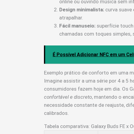
online ou ouvindo música sem in
Design minimalista:
curva suave 
atrapalhar.
Fácil manuseio:
superfície touch
chamadas com toques simples, se
É Possível Adicionar NFC em um Ce
Exemplo prático de conforto em uma m
Imagine assistir a uma série por 4 a 5
consumidores fazem hoje em dia. Os G
confortável e discreto
, mantendo o encai
necessidade constante de reajuste, di
calibrados.
Tabela comparativa: Galaxy Buds FE x Ou