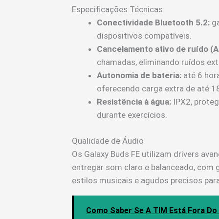
Especificações Técnicas
Conectividade Bluetooth 5.2:
ga
dispositivos compatíveis.
Cancelamento ativo de ruído (A
chamadas, eliminando ruídos ext
Autonomia de bateria:
até 6 hor
oferecendo carga extra de até 1
Resistência à água:
IPX2, proteg
durante exercícios.
Qualidade de Áudio
Os Galaxy Buds FE utilizam drivers ava
entregar som claro e balanceado, com 
estilos musicais e agudos precisos par
Como Saber Se A TIM Está Fora Do 