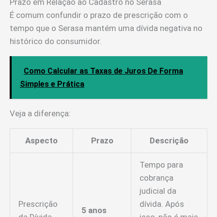
Prazo em Relação ao Cadastro no Serasa
É comum confundir o prazo de prescrição com o
tempo que o Serasa mantém uma dívida negativa no
histórico do consumidor.
Como Calcular as Taxas de Juros De Forma
Simples e Prática
Veja a diferença:
Aspecto
Prazo
Descrição
Tempo para
cobrança
judicial da
Prescrição
dívida. Após
5 anos
da Dívida
isso, não é mais