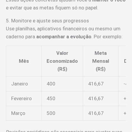
e evitar que as metas fiquem só no papel.
5. Monitore e ajuste seus progressos
Use planilhas, aplicativos financeiros ou mesmo um
caderno para
acompanhar a evolução
. Por exemplo:
Valor
Meta
Mês
Economizado
Mensal
Des
(R$)
(R$)
Janeiro
400
416,67
-4%
Fevereiro
450
416,67
+8
Março
500
416,67
+2