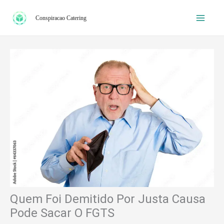
Ir
Conspiracao Catering
para
o
conteúdo
Quem Foi Demitido Por Justa Causa
Pode Sacar O FGTS