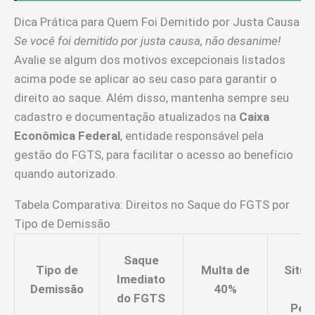
Dica Prática para Quem Foi Demitido por Justa Causa
Se você foi demitido por justa causa, não desanime!
Avalie se algum dos motivos excepcionais listados
acima pode se aplicar ao seu caso para garantir o
direito ao saque. Além disso, mantenha sempre seu
cadastro e documentação atualizados na
Caixa
Econômica Federal
, entidade responsável pela
gestão do FGTS, para facilitar o acesso ao benefício
quando autorizado.
Tabela Comparativa: Direitos no Saque do FGTS por
Tipo de Demissão
Ou
Saque
Tipo de
Multa de
Situa
Imediato
Demissão
40%
S
do FGTS
Perm