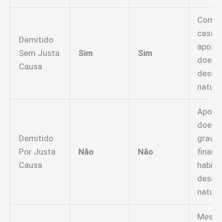
Compr
casa,
Demitido
aposen
Sem Justa
Sim
Sim
doenç
Causa
desas
natura
Aposen
doenç
Demitido
graves
Por Justa
Não
Não
finan
Causa
habita
desas
natura
Mesm