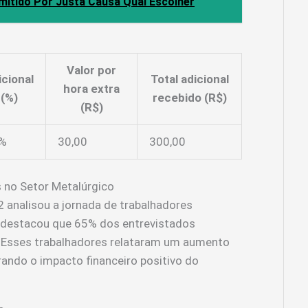
mitido Por Justa Causa Qual Escolher
Valor por
icional
Total adicional
hora extra
(%)
recebido (R$)
(R$)
%
30,00
300,00
s no Setor Metalúrgico
analisou a jornada de trabalhadores
 destacou que 65% dos entrevistados
. Esses trabalhadores relataram um aumento
rando o impacto financeiro positivo do