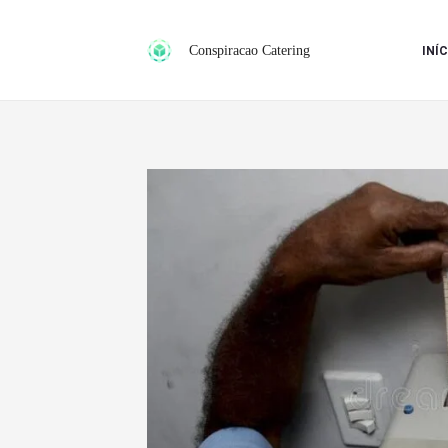
Ir
para
Conspiracao Catering
INÍC
o
conteúdo