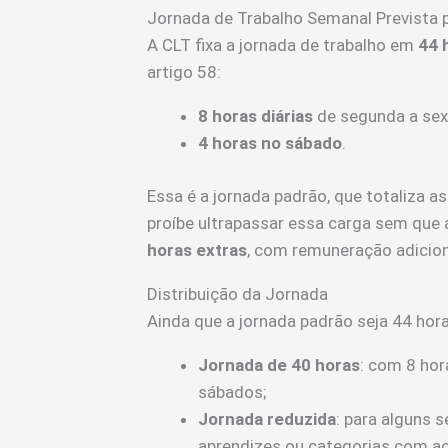
Jornada de Trabalho Semanal Prevista 
A CLT fixa a jornada de trabalho em
44 
artigo 58:
8 horas diárias
de segunda a sext
4 horas no sábado
.
Essa é a jornada padrão, que totaliza a
proíbe ultrapassar essa carga sem que
horas extras
, com remuneração adicion
Distribuição da Jornada
Ainda que a jornada padrão seja 44 hor
Jornada de 40 horas
: com 8 hor
sábados;
Jornada reduzida
: para alguns 
aprendizes ou categorias com ac