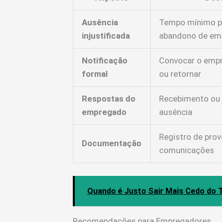
Ausência
Tempo mínimo pa
injustificada
abandono de em
Notificação
Convocar o empre
formal
ou retornar
Respostas do
Recebimento ou j
empregado
ausência
Registro de prov
Documentação
comunicações
Quando é Justo Sair Mais Cedo do 
Recomendações para Empregadores