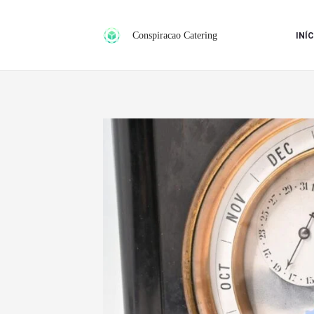
Ir
para
Conspiracao Catering
INÍC
o
conteúdo