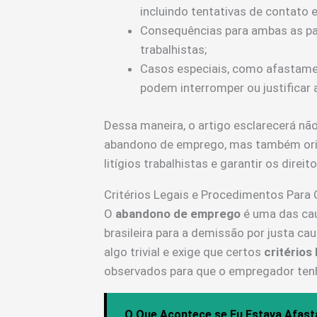
incluindo tentativas de contato e
Consequências para ambas as part
trabalhistas;
Casos especiais, como afastamen
podem interromper ou justificar 
Dessa maneira, o artigo esclarecerá nã
abandono de emprego, mas também orien
litígios trabalhistas e garantir os dire
Critérios Legais e Procedimentos Para
O
abandono de emprego
é uma das cau
brasileira para a demissão por justa ca
algo trivial e exige que certos
critérios 
observados para que o empregador tenha
O Que Acontece se Eu Estava Afast