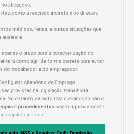
 notificações;
es, como a rescisão indireta e os direitos
tos médicos, férias, e outras situações que
a ausência;
o apenas o prazo para a caracterização do
tará como agir de forma correta para evitar
itos do trabalhador e do empregador.
 Configurar Abandono de Emprego
sas previstas na legislação trabalhista
usa. No entanto, caracterizar o abandono não é
legais
e
procedimentos
sejam rigorosamente
 respaldo jurídico.
ado pelo INSS e Resolver Pedir Demissão