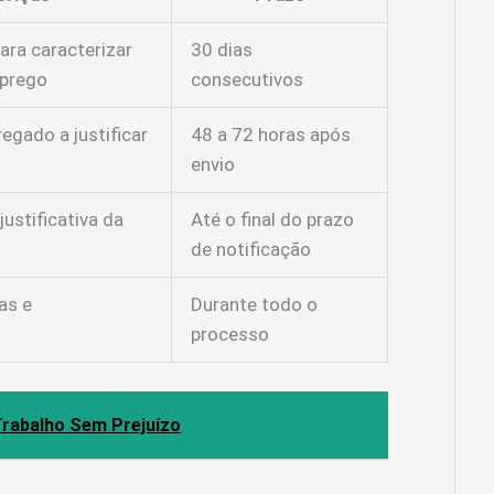
ra caracterizar
30 dias
prego
consecutivos
gado a justificar
48 a 72 horas após
envio
ustificativa da
Até o final do prazo
de notificação
as e
Durante todo o
processo
Trabalho Sem Prejuízo