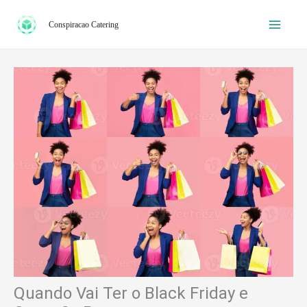
Ir
Conspiracao Catering
para
o
conteúdo
Quando Vai Ter o Black Friday e