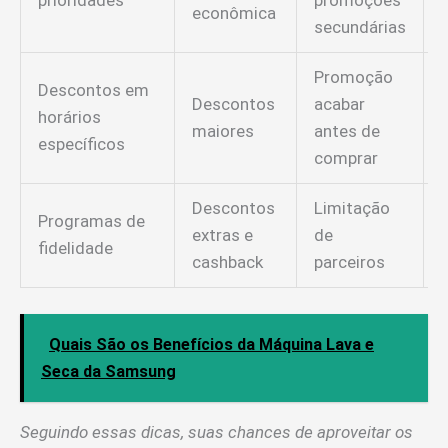
prioridades
promoções
econômica
secundárias
Promoção
Descontos em
Descontos
acabar
horários
maiores
antes de
específicos
comprar
Descontos
Limitação
Programas de
extras e
de
fidelidade
cashback
parceiros
n
Quais São os Benefícios da Máquina Lava e
Seca da Samsung
Seguindo essas dicas, suas chances de aproveitar os