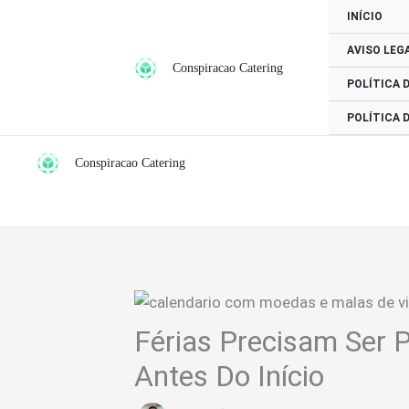
Ir
INÍCIO
para
AVISO LEG
o
Conspiracao Catering
conteúdo
POLÍTICA 
POLÍTICA 
Conspiracao Catering
Férias Precisam Ser 
Antes Do Início