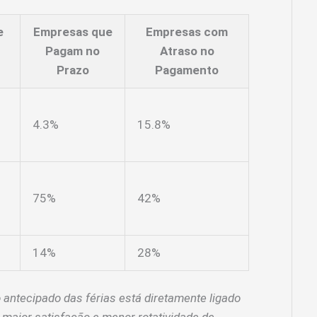
e
Empresas que
Empresas com
Pagam no
Atraso no
Prazo
Pagamento
4.3%
15.8%
75%
42%
14%
28%
antecipado das férias está diretamente ligado