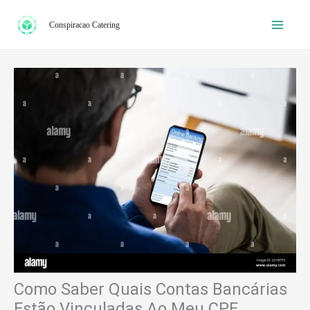
Ir
Conspiracao Catering
para
o
conteúdo
Como Saber Quais Contas Bancárias
Estão Vinculadas Ao Meu CPF