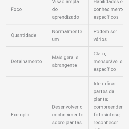
Visão ampla
Habilidades e
Foco
do
conhecimentos
aprendizado
específicos
Normalmente
Podem ser
Quantidade
um
vários
Claro,
Mais geral e
Detalhamento
mensurável e
abrangente
específico
Identificar
partes da
planta;
Desenvolver o
compreender
Exemplo
conhecimento
fotosíntese;
sobre plantas.
reconhecer