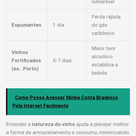
vulnerável
Perda rápida
Espumantes
1 dia
do gás
carbônico
Maior teor
Vinhos
alcoólico
Fortificados
5-7 dias
estabiliza a
(ex.: Porto)
bebida
Como Posso Acessar Minha Conta Bradesco
Pela Internet Facilmente
Entender a
natureza do vinho
ajuda a planejar melhor
a forma de armazenamento e consumo, minimizando