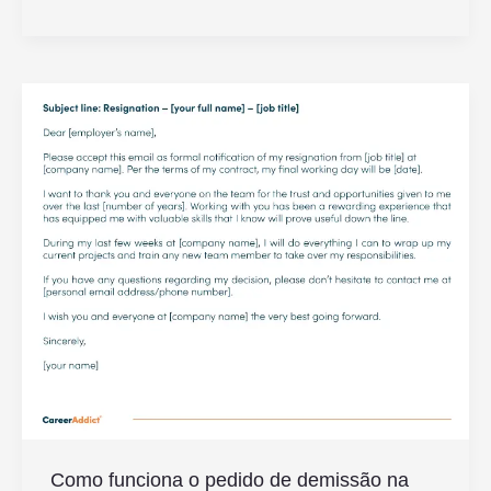
Saber
Se
Tenho
Acesso
à
Sala
Vip
Em
Aeroportos
Como funciona o pedido de demissão na