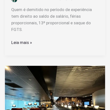
Quem é demitido no período de experiência
tem direito ao saldo de salário, férias
proporcionais, 13º proporcional e saque do
FGTS.
Quais
Leia mais »
São
Os
Direitos
De
Quem
Foi
Demitido
Durante
O
Período