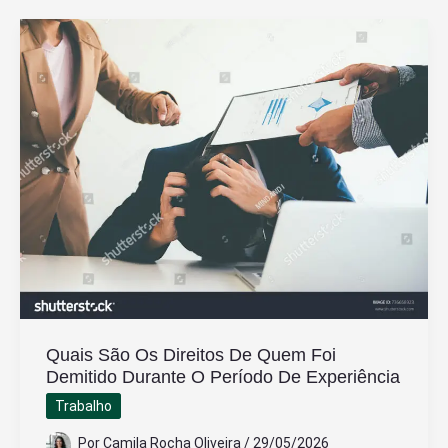
Jornada
CLT
Deve
Ter
Por
Semana
no
Brasil
Quais São Os Direitos De Quem Foi
Demitido Durante O Período De Experiência
Trabalho
Por
Camila Rocha Oliveira
/
29/05/2026