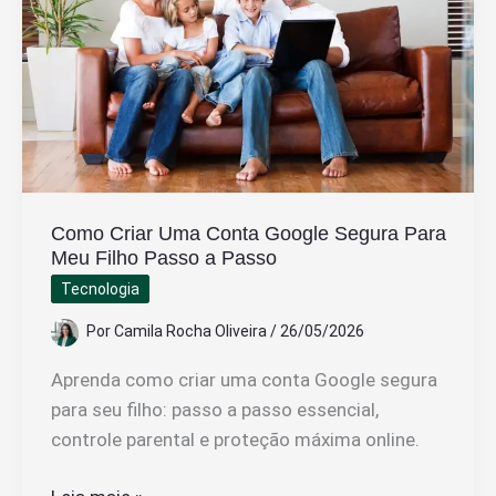
com
a
nova
lei
trabalhista
Como Criar Uma Conta Google Segura Para
Meu Filho Passo a Passo
Tecnologia
Por
Camila Rocha Oliveira
/
26/05/2026
Aprenda como criar uma conta Google segura
para seu filho: passo a passo essencial,
controle parental e proteção máxima online.