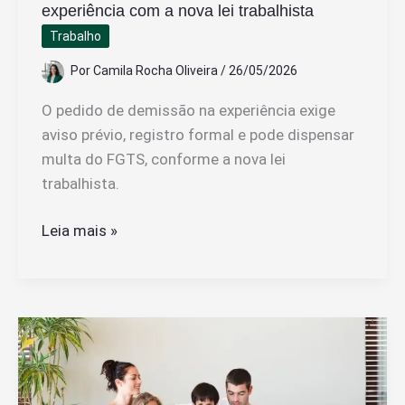
experiência com a nova lei trabalhista
Trabalho
Por
Camila Rocha Oliveira
/
26/05/2026
O pedido de demissão na experiência exige
aviso prévio, registro formal e pode dispensar
multa do FGTS, conforme a nova lei
trabalhista.
Como
Leia mais »
funciona
o
pedido
de
demissão
na
experiência