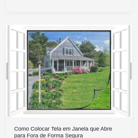
o
Melhor
Aspirador
de
Pó
Para
Comprar
Nas
Casas
Bahia
Como Colocar Tela em Janela que Abre
para Fora de Forma Segura