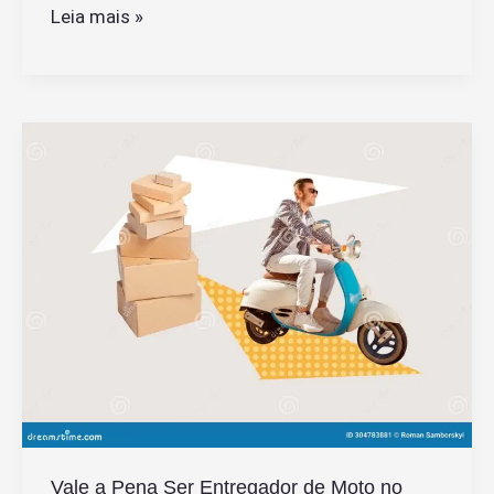
É
Leia mais »
possível
pagar
boleto
com
cartão
de
crédito
e
como
fazer
isso
Vale a Pena Ser Entregador de Moto no