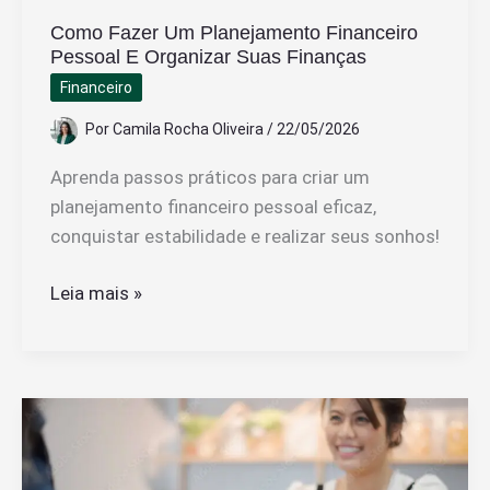
Como Fazer Um Planejamento Financeiro
Pessoal E Organizar Suas Finanças
Financeiro
Por
Camila Rocha Oliveira
/
22/05/2026
Aprenda passos práticos para criar um
planejamento financeiro pessoal eficaz,
conquistar estabilidade e realizar seus sonhos!
Como
Leia mais »
Fazer
Um
Planejamento
Financeiro
Pessoal
E