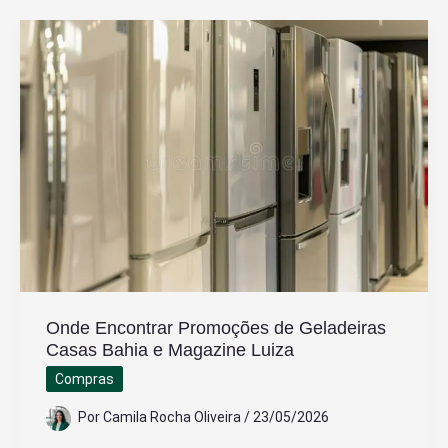
br
é
confiável
para
comprar
eletrodomésticos
Onde Encontrar Promoções de Geladeiras
Casas Bahia e Magazine Luiza
Compras
Por
Camila Rocha Oliveira
/
23/05/2026