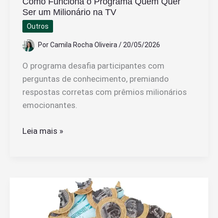
Como Funciona o Programa Quem Quer
Ser um Milionário na TV
Outros
Por
Camila Rocha Oliveira
/
20/05/2026
O programa desafia participantes com
perguntas de conhecimento, premiando
respostas corretas com prêmios milionários
emocionantes.
Como
Leia mais »
Funciona
o
Programa
Quem
Quer
Ser