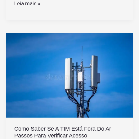
Quantas
Leia mais »
horas
de
voo
de
São
Paulo
a
Nova
York
geralmente
dura
Como Saber Se A TIM Está Fora Do Ar
Passos Para Verificar Acesso