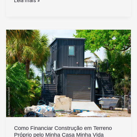
Como
Leia mais »
Criar
Uma
Conta
Google
Segura
Para
Meu
Filho
Passo
a
Passo
Como Financiar Construção em Terreno
Próprio pelo Minha Casa Minha Vida