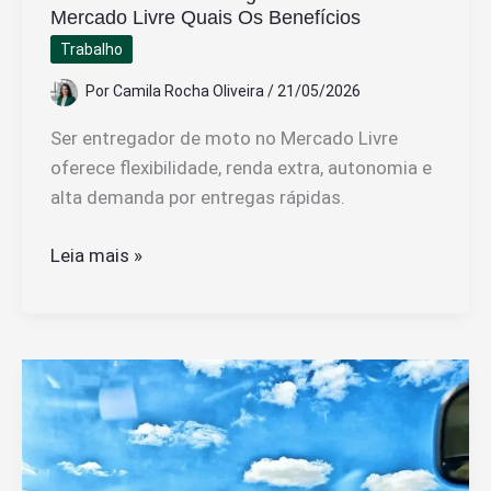
Mercado Livre Quais Os Benefícios
Trabalho
Por
Camila Rocha Oliveira
/
21/05/2026
Ser entregador de moto no Mercado Livre
oferece flexibilidade, renda extra, autonomia e
alta demanda por entregas rápidas.
Vale
Leia mais »
a
Pena
Ser
Entregador
de
Moto
no
Mercado