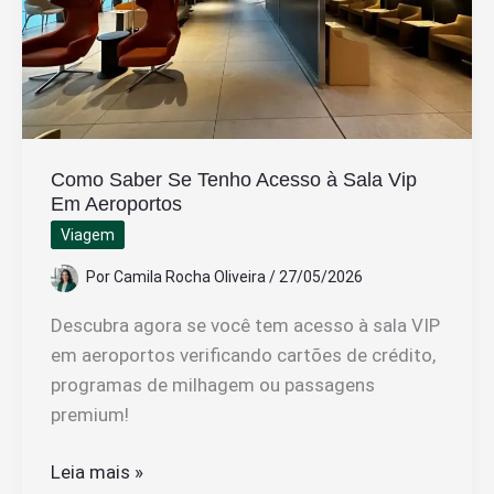
De
Experiência
Como Saber Se Tenho Acesso à Sala Vip
Em Aeroportos
Viagem
Por
Camila Rocha Oliveira
/
27/05/2026
Descubra agora se você tem acesso à sala VIP
em aeroportos verificando cartões de crédito,
programas de milhagem ou passagens
premium!
Como
Leia mais »