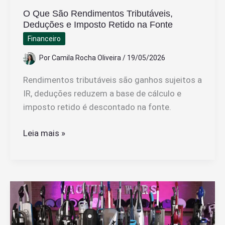
O Que São Rendimentos Tributáveis,
Deduções e Imposto Retido na Fonte
Financeiro
Por
Camila Rocha Oliveira
/
19/05/2026
Rendimentos tributáveis são ganhos sujeitos a
IR, deduções reduzem a base de cálculo e
imposto retido é descontado na fonte.
O
Leia mais »
Que
São
Rendimentos
Tributáveis,
Deduções
e