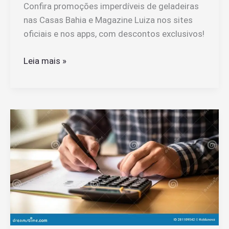
Confira promoções imperdíveis de geladeiras
nas Casas Bahia e Magazine Luiza nos sites
oficiais e nos apps, com descontos exclusivos!
Onde
Leia mais »
Encontrar
Promoções
de
Geladeiras
Casas
Bahia
e
Magazine
Luiza