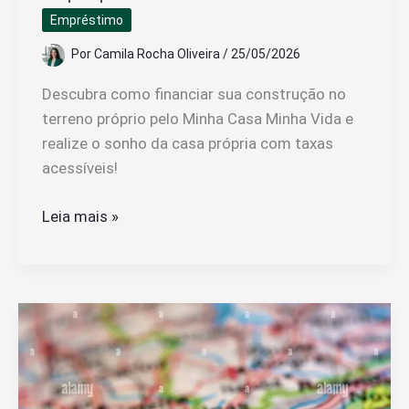
Empréstimo
Por
Camila Rocha Oliveira
/
25/05/2026
Descubra como financiar sua construção no
terreno próprio pelo Minha Casa Minha Vida e
realize o sonho da casa própria com taxas
acessíveis!
Como
Leia mais »
Financiar
Construção
em
Terreno
Próprio
pelo
Minha