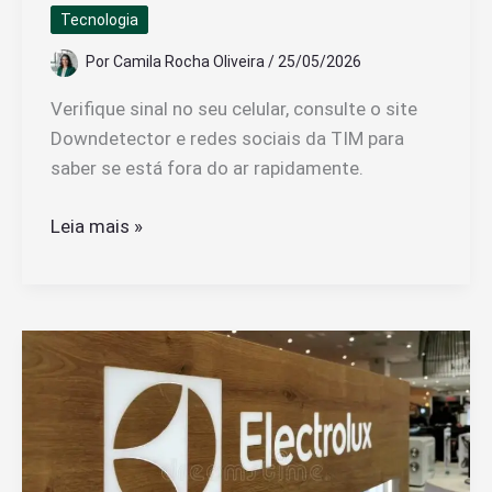
Tecnologia
Por
Camila Rocha Oliveira
/
25/05/2026
Verifique sinal no seu celular, consulte o site
Downdetector e redes sociais da TIM para
saber se está fora do ar rapidamente.
Como
Leia mais »
Saber
Se
A
TIM
Está
Fora
Do
Ar
Passos