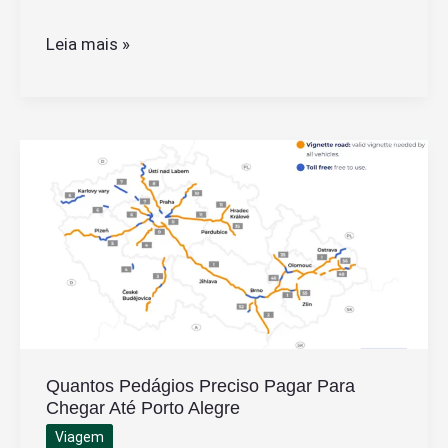
A
Leia mais »
Empresa
Pede
Documentos:
Isso
Garante
Que
Vou
Ser
Contratado
Quantos Pedágios Preciso Pagar Para
Chegar Até Porto Alegre
Viagem