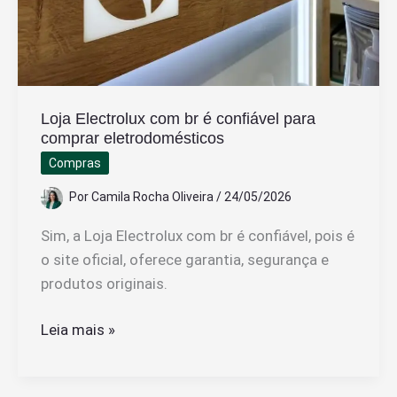
Para
Verificar
Acesso
Loja Electrolux com br é confiável para
comprar eletrodomésticos
Compras
Por
Camila Rocha Oliveira
/
24/05/2026
Sim, a Loja Electrolux com br é confiável, pois é
o site oficial, oferece garantia, segurança e
produtos originais.
Loja
Leia mais »
Electrolux
com