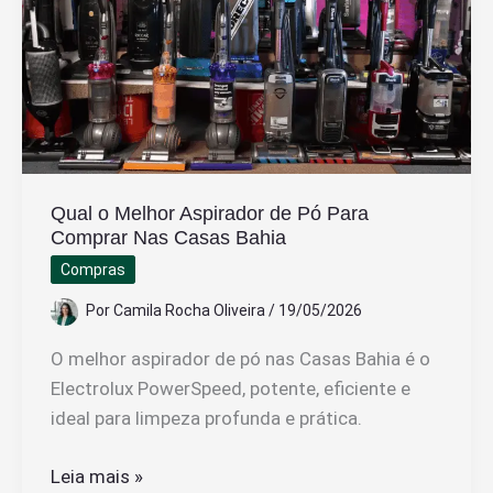
Imposto
Retido
na
Fonte
Qual o Melhor Aspirador de Pó Para
Comprar Nas Casas Bahia
Compras
Por
Camila Rocha Oliveira
/
19/05/2026
O melhor aspirador de pó nas Casas Bahia é o
Electrolux PowerSpeed, potente, eficiente e
ideal para limpeza profunda e prática.
Qual
Leia mais »