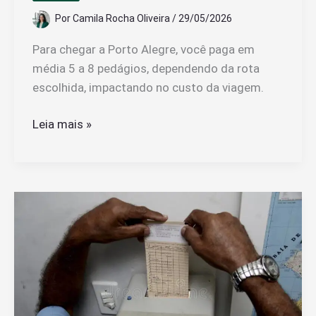
Por
Camila Rocha Oliveira
/
29/05/2026
Para chegar a Porto Alegre, você paga em
média 5 a 8 pedágios, dependendo da rota
escolhida, impactando no custo da viagem.
Quantos
Leia mais »
Pedágios
Preciso
Pagar
Para
Chegar
Até
Porto
Alegre