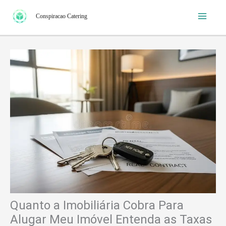
Ir
Conspiracao Catering
para
o
conteúdo
Quanto a Imobiliária Cobra Para
Alugar Meu Imóvel Entenda as Taxas