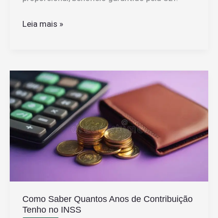
Quem
Leia mais »
Trabalha
Um
Mês
Tem
Direito
a
Décimo
Terceiro
Salário
Como Saber Quantos Anos de Contribuição
Tenho no INSS