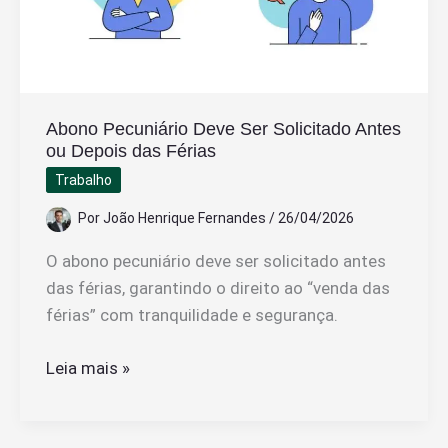
e
Resolver
Pedir
Demissão
Abono Pecuniário Deve Ser Solicitado Antes
ou Depois das Férias
Trabalho
Por
João Henrique Fernandes
/
26/04/2026
O abono pecuniário deve ser solicitado antes
das férias, garantindo o direito ao “venda das
férias” com tranquilidade e segurança.
Abono
Leia mais »
Pecuniário
Deve
Ser