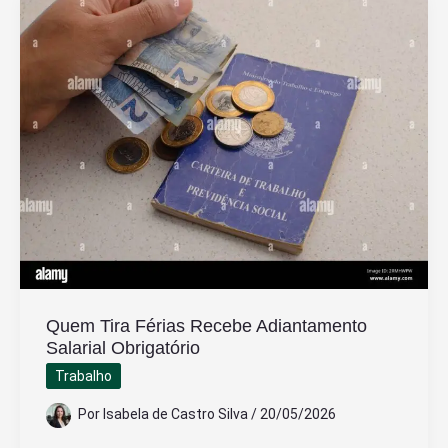
Entregador
de
Moto
no
Mercado
Livre
Quais
Os
Benefícios
Quem Tira Férias Recebe Adiantamento
Salarial Obrigatório
Trabalho
Por
Isabela de Castro Silva
/
20/05/2026