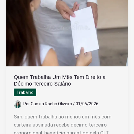
no
Salário
Mínimo
ou
no
Salário
Quem Trabalha Um Mês Tem Direito a
Décimo Terceiro Salário
Trabalho
Por
Camila Rocha Oliveira
/
01/05/2026
Sim, quem trabalha ao menos um mês com
carteira assinada recebe décimo terceiro
proporcional, benefício garantido pela CLT.