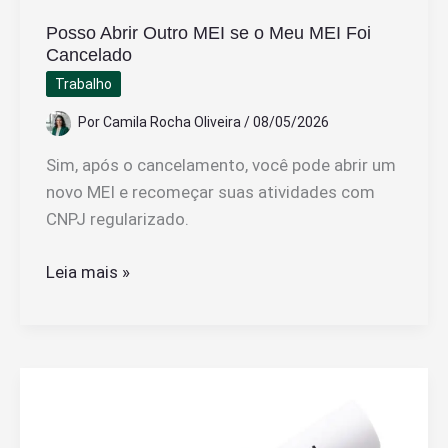
Posso Abrir Outro MEI se o Meu MEI Foi
Cancelado
Trabalho
Por
Camila Rocha Oliveira
/
08/05/2026
Sim, após o cancelamento, você pode abrir um
novo MEI e recomeçar suas atividades com
CNPJ regularizado.
Posso
Leia mais »
Abrir
Outro
MEI
se
o
Meu