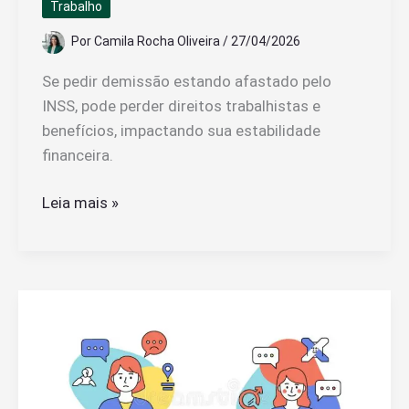
Trabalho
Por
Camila Rocha Oliveira
/
27/04/2026
Se pedir demissão estando afastado pelo
INSS, pode perder direitos trabalhistas e
benefícios, impactando sua estabilidade
financeira.
O
Leia mais »
Que
Acontece
se
Eu
Estava
Afastado
pelo
INSS