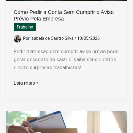
Como Pedir a Conta Sem Cumprir o Aviso
Prévio Pela Empresa
Trabalho
Por
Isabela de Castro Silva
/
10/05/2026
Pedir demissão sem cumprir aviso prévio pode
gerar desconto no salário; saiba seus direitos
e evite surpresas trabalhistas!
Como
Leia mais »
Pedir
a
Conta
Sem
Cumprir
o