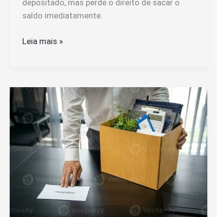
depositado, mas perde o direito de sacar o
saldo imediatamente.
Quem
Leia mais »
Pediu
Conta
Tem
Direito
ao
FGTS
ou
Perde
Esse
Benefício