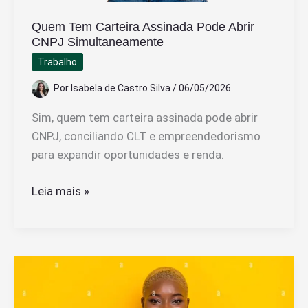
Quem Tem Carteira Assinada Pode Abrir
CNPJ Simultaneamente
Trabalho
Por
Isabela de Castro Silva
/
06/05/2026
Sim, quem tem carteira assinada pode abrir
CNPJ, conciliando CLT e empreendedorismo
para expandir oportunidades e renda.
Quem
Leia mais »
Tem
Carteira
Assinada
Pode
Abrir
CNPJ