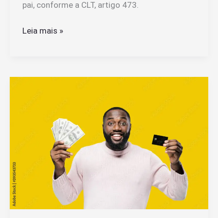
pai, conforme a CLT, artigo 473.
Quantos
Leia mais »
Dias
de
Licença
o
Funcionário
Tem
Direito
Quando
o
Pai
Morre