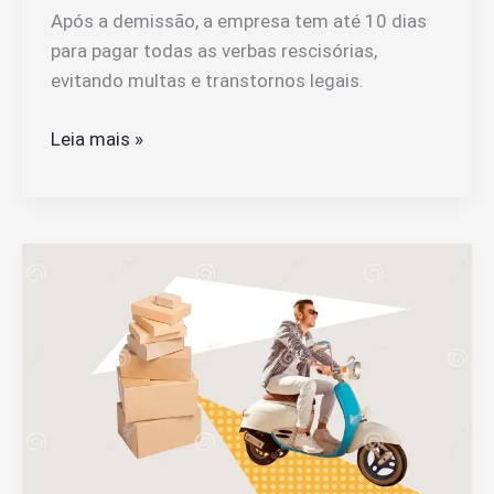
Após a demissão, a empresa tem até 10 dias
para pagar todas as verbas rescisórias,
evitando multas e transtornos legais.
Após
Leia mais »
a
Demissão
Quanto
Tempo
a
Empresa
Tem
Para
Pagar
as
Verbas