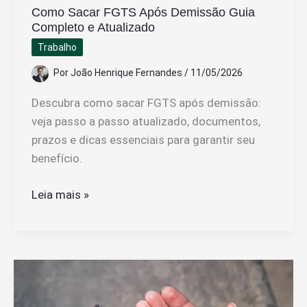
Como Sacar FGTS Após Demissão Guia
Completo e Atualizado
Trabalho
Por
João Henrique Fernandes
/
11/05/2026
Descubra como sacar FGTS após demissão:
veja passo a passo atualizado, documentos,
prazos e dicas essenciais para garantir seu
benefício.
Como
Leia mais »
Sacar
FGTS
Após
Demissão
Guia
Completo