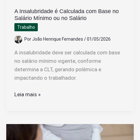
A Insalubridade é Calculada com Base no
Salário Mínimo ou no Salário
Trabalho
Por
João Henrique Fernandes
/
01/05/2026
A insalubridade deve ser calculada com base
no salário mínimo vigente, conforme
determina a CLT, gerando polêmica e
impactando o trabalhador.
A
Leia mais »
Insalubridade
é
Calculada
com
Base