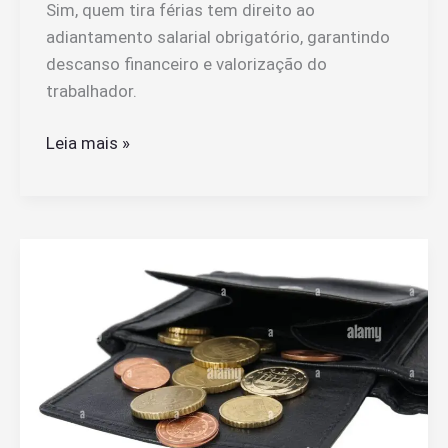
Sim, quem tira férias tem direito ao
adiantamento salarial obrigatório, garantindo
descanso financeiro e valorização do
trabalhador.
Quem
Leia mais »
Tira
Férias
Recebe
Adiantamento
Salarial
Obrigatório