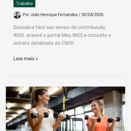
Trabalho
Por
João Henrique Fernandes
/
30/04/2026
Descubra fácil seu tempo de contribuição
INSS: acesse o portal Meu INSS e consulte o
extrato detalhado do CNIS!
Como
Leia mais »
Saber
Quantos
Anos
de
Contribuição
Tenho
no
INSS