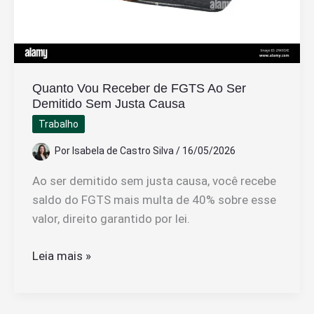
Quanto Vou Receber de FGTS Ao Ser
Demitido Sem Justa Causa
Trabalho
Por
Isabela de Castro Silva
/
16/05/2026
Ao ser demitido sem justa causa, você recebe
saldo do FGTS mais multa de 40% sobre esse
valor, direito garantido por lei.
Quanto
Leia mais »
Vou
Receber
de