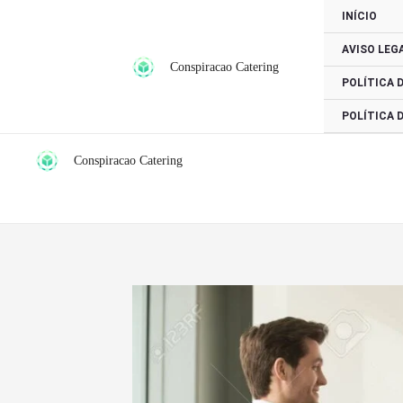
Ir
INÍCIO
para
AVISO LEG
o
Conspiracao Catering
conteúdo
POLÍTICA 
POLÍTICA 
Conspiracao Catering