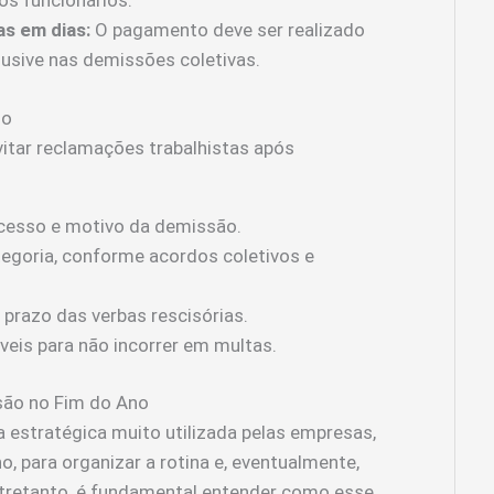
os funcionários.
s em dias:
O pagamento deve ser realizado
lusive nas demissões coletivas.
no
tar reclamações trabalhistas após
cesso e motivo da demissão.
tegoria, conforme acordos coletivos e
prazo das verbas rescisórias.
áveis para não incorrer em multas.
são no Fim do Ano
estratégica muito utilizada pelas empresas,
o, para organizar a rotina e, eventualmente,
ntretanto, é fundamental entender como esse