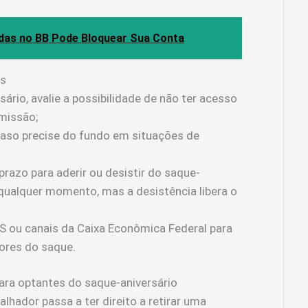
das no BB Pode Bloquear Sua Conta
es
ário, avalie a possibilidade de não ter acesso
missão;
caso precise do fundo em situações de
razo para aderir ou desistir do saque-
a qualquer momento, mas a desistência libera o
GTS ou canais da Caixa Econômica Federal para
lores do saque.
para optantes do saque-aniversário
balhador passa a ter direito a retirar uma