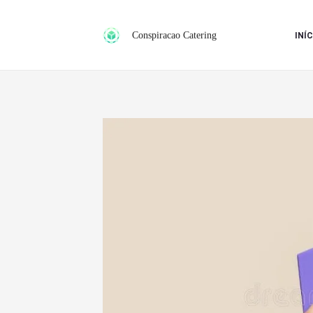
Ir
para
Conspiracao Catering
INÍC
o
conteúdo