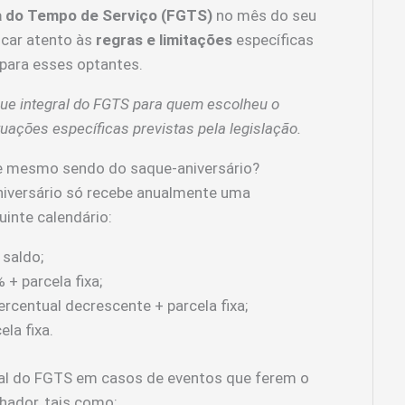
a do Tempo de Serviço (FGTS)
no mês do seu
icar atento às
regras e limitações
específicas
 para esses optantes.
que integral do FGTS para quem escolheu o
uações específicas previstas pela legislação.
e mesmo sendo do saque-aniversário?
iversário só recebe anualmente uma
inte calendário:
saldo;
+ parcela fixa;
rcentual decrescente + parcela fixa;
la fixa.
gral do FGTS em casos de eventos que ferem o
lhador, tais como: