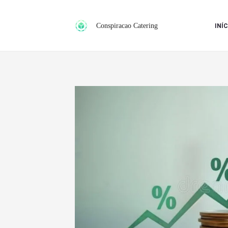
Ir
para
Conspiracao Catering
INÍC
o
conteúdo