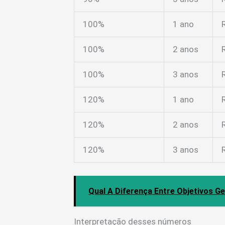
100%
1 ano
100%
2 anos
100%
3 anos
120%
1 ano
120%
2 anos
120%
3 anos
Qual A Diferença Entre Objetivos Ge
Interpretação desses números