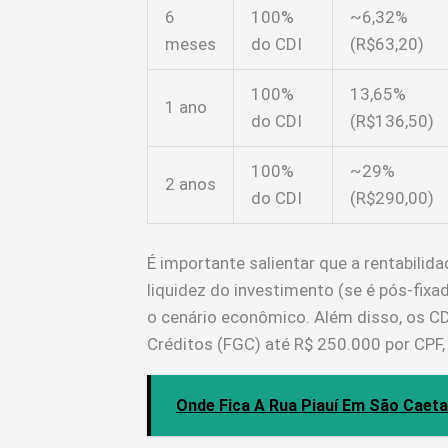
6
100%
~6,32%
meses
do CDI
(R$63,20)
100%
13,65%
1 ano
do CDI
(R$136,50)
100%
~29%
2 anos
do CDI
(R$290,00)
É importante salientar que a rentabilid
liquidez do investimento (se é pós-fixa
o cenário econômico. Além disso, os C
Créditos (FGC) até R$ 250.000 por CPF, 
Onde Fica A Rua Piauí Em São Caet