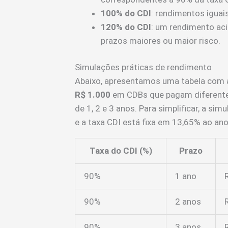
100% do CDI
: rendimentos iguais
120% do CDI
: um rendimento ac
prazos maiores ou maior risco.
Simulações práticas de rendimento
Abaixo, apresentamos uma tabela com a
R$ 1.000
em CDBs que pagam diferente
de 1, 2 e 3 anos. Para simplificar, a s
e a taxa CDI está fixa em 13,65% ao ano
Taxa do CDI (%)
Prazo
90%
1 ano
90%
2 anos
90%
3 anos