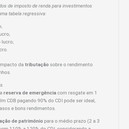
idos de imposto de renda para investimentos
ma tabela regressiva:
;
ucro;
 lucro;
cro.
 impacto da
tributação
sobre o rendimento
anhos.
es
ma
reserva de emergência
com resgate em 1
 Um CDB pagando 90% do CDI pode ser ideal,
 casos e bons rendimentos.
ação de patrimônio
para o médio prazo (2 a 3
guem 110% a 120% do CDI, considerando a