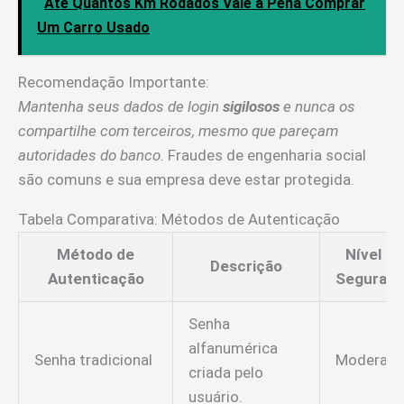
Até Quantos Km Rodados Vale a Pena Comprar
Um Carro Usado
Recomendação Importante:
Mantenha seus dados de login
sigilosos
e nunca os
compartilhe com terceiros, mesmo que pareçam
autoridades do banco.
Fraudes de engenharia social
são comuns e sua empresa deve estar protegida.
Tabela Comparativa: Métodos de Autenticação
Método de
Nível de
Descrição
Autenticação
Seguran
Senha
alfanumérica
Senha tradicional
Moderad
criada pelo
usuário.