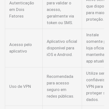
Autenticação
para validar o
que disponív
em Dois
acesso,
para maior
Fatores
geralmente via
proteção.
token ou SMS.
Instale
Aplicativo oficial
somente pe
Acesso pelo
disponível para
loja oficial e
aplicativo
iOS e Android.
mantenha o
app atualiza
Utilize serv
Recomendada
confiáveis d
para acesso
Uso de VPN
VPN para
seguro em
proteger se
redes públicas.
dados.