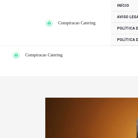
Ir
INÍCIO
para
AVISO LEG
o
Conspiracao Catering
conteúdo
POLÍTICA 
POLÍTICA 
Conspiracao Catering