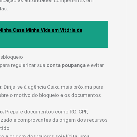
nicação às autoridades competentes em
das.
inha Casa Minha Vida em Vitória da
sbloqueio
para regularizar sua
conta poupança
e evitar
:
Dirija-se à agência Caixa mais próxima para
obre o motivo do bloqueio e os documentos
o:
Prepare documentos como RG, CPF,
lizado e comprovantes da origem dos recursos
tido.
o a origem dos valores seja lícita, uma