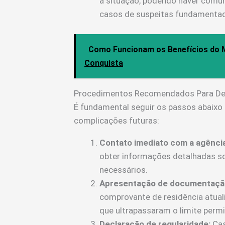
a situação, podendo haver comu
casos de suspeitas fundamenta
Como Funcionam os Benefícios do M
Conquista
Procedimentos Recomendados Para De
É fundamental seguir os passos abaixo 
complicações futuras:
Contato imediato com a agência
obter informações detalhadas s
necessários.
Apresentação de documentaçã
comprovante de residência atua
que ultrapassaram o limite permi
Declaração de regularidade:
Cas