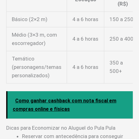
(R$)
Básico (2×2 m)
4 a 6 horas
150 a 250
Médio (3×3 m, com
4 a 6 horas
250 a 400
escorregador)
Temático
350 a
(personagens/temas
4 a 6 horas
500+
personalizados)
Como ganhar cashback com nota fiscal em
compras online e físicas
Dicas para Economizar no Aluguel do Pula Pula
Reservar com antecedência para conseguir