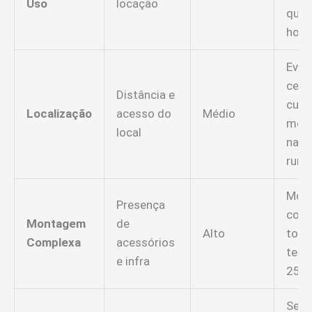
Uso
locação
que 
hora
Even
cent
Distância e
cust
Localização
acesso do
Médio
men
local
na z
rural
Mod
Presença
com
Montagem
de
Alto
tobo
Complexa
acessórios
tem 
e infra
25% 
Segu