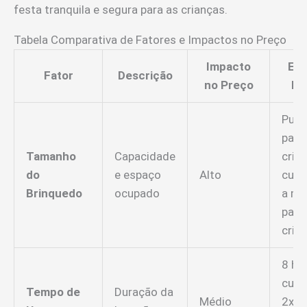
festa tranquila e segura para as crianças.
Tabela Comparativa de Fatores e Impactos no Preço
Impacto
Ex
Fator
Descrição
no Preço
Pr
Pula
para
Tamanho
Capacidade
cria
do
e espaço
Alto
cust
Brinquedo
ocupado
a ma
para
cria
8 ho
cust
Tempo de
Duração da
Médio
2x m