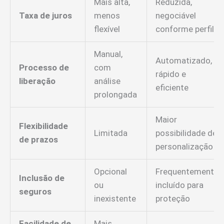
Mais alta,
Reduzida,
Taxa de juros
menos
negociável
flexível
conforme perfil
Manual,
Automatizado,
Processo de
com
rápido e
liberação
análise
eficiente
prolongada
Maior
Flexibilidade
Limitada
possibilidade de
de prazos
personalização
Opcional
Frequentemente
Inclusão de
ou
incluído para
seguros
inexistente
proteção
Facilidade de
Mais