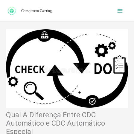
Ir
Conspiracao Catering
para
o
conteúdo
Qual A Diferença Entre CDC
Automático e CDC Automático
Especial