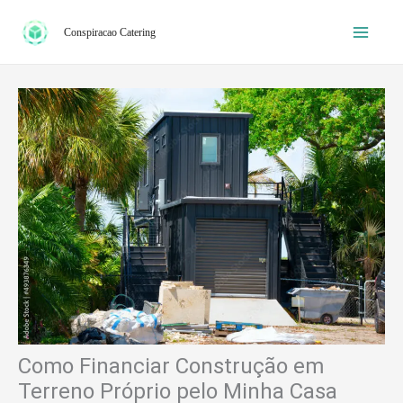
Ir
Conspiracao Catering
para
o
conteúdo
Como Financiar Construção em
Terreno Próprio pelo Minha Casa