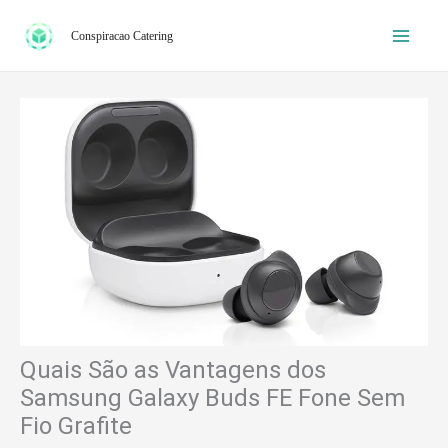
Ir
Conspiracao Catering
para
o
conteúdo
Quais São as Vantagens dos
Samsung Galaxy Buds FE Fone Sem
Fio Grafite