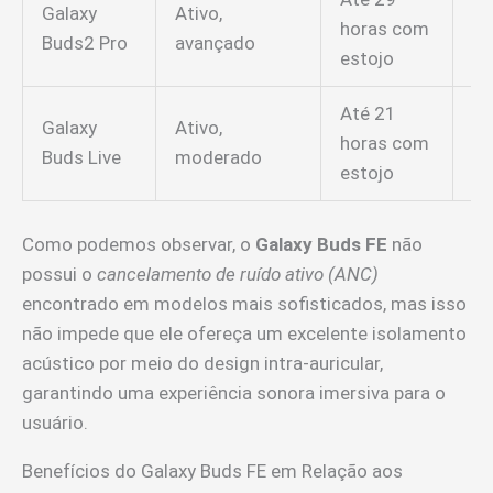
Galaxy
Ativo,
horas com
IP
Buds2 Pro
avançado
estojo
Até 21
Galaxy
Ativo,
horas com
IP
Buds Live
moderado
estojo
Como podemos observar, o
Galaxy Buds FE
não
possui o
cancelamento de ruído ativo (ANC)
encontrado em modelos mais sofisticados, mas isso
não impede que ele ofereça um excelente isolamento
acústico por meio do design intra-auricular,
garantindo uma experiência sonora imersiva para o
usuário.
Benefícios do Galaxy Buds FE em Relação aos