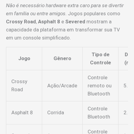
Não é necessário hardware extra caro para se divertir
em família ou entre amigos.
Jogos populares como
Crossy Road
,
Asphalt 8
e
Severed
mostram a
capacidade da plataforma em transformar sua TV
em um console simplificado.
Tipo de
Dow
Jogo
Gênero
Controle
(mil
Controle
Crossy
Ação/Arcade
remoto ou
5.0
Road
Bluetooth
Controle
Asphalt 8
Corrida
2.5
Bluetooth
Controle