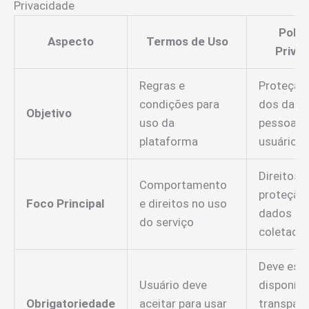
Privacidade
Polít
Aspecto
Termos de Uso
Priva
Regras e
Proteção
condições para
dos dado
Objetivo
uso da
pessoais
plataforma
usuários
Direitos e
Comportamento
proteção
Foco Principal
e direitos no uso
dados pe
do serviço
coletado
Deve esta
Usuário deve
disponíve
Obrigatoriedade
aceitar para usar
transparê