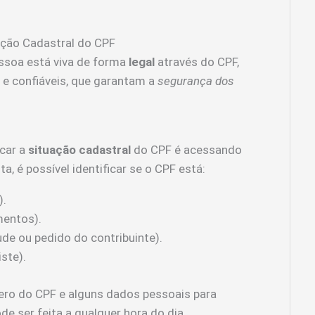
ação Cadastral do CPF
essoa está viva de forma
legal
através do CPF,
e confiáveis, que garantam a
segurança dos
icar a
situação cadastral
do CPF é acessando
ta, é possível identificar se o CPF está:
).
entos).
ude ou pedido do contribuinte).
ste).
mero do CPF e alguns dados pessoais para
de ser feita a qualquer hora do dia.