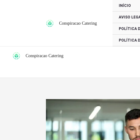
Ir
INÍCIO
para
AVISO LEG
o
Conspiracao Catering
conteúdo
POLÍTICA 
POLÍTICA 
Conspiracao Catering