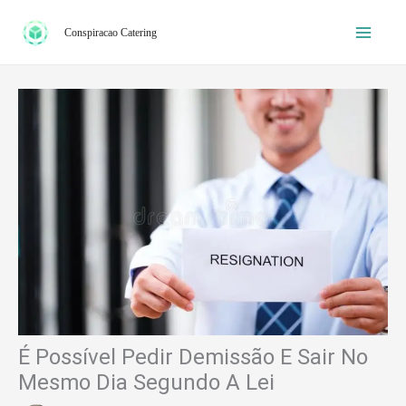
Ir
Conspiracao Catering
para
o
conteúdo
É Possível Pedir Demissão E Sair No
Mesmo Dia Segundo A Lei